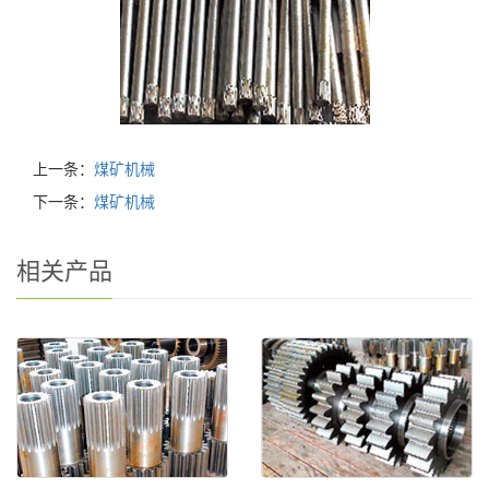
上一条：
煤矿机械
下一条：
煤矿机械
相关产品