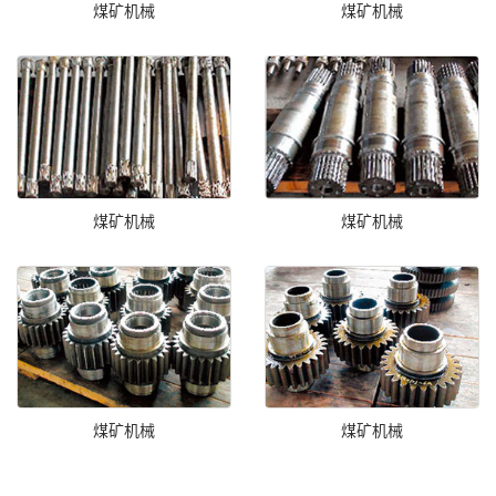
煤矿机械
煤矿机械
煤矿机械
煤矿机械
煤矿机械
煤矿机械