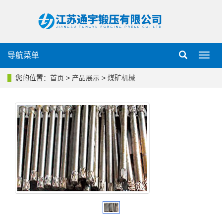
导航菜单
导
航
菜
您的位置：
首页
>
产品展示
>
煤矿机械
单