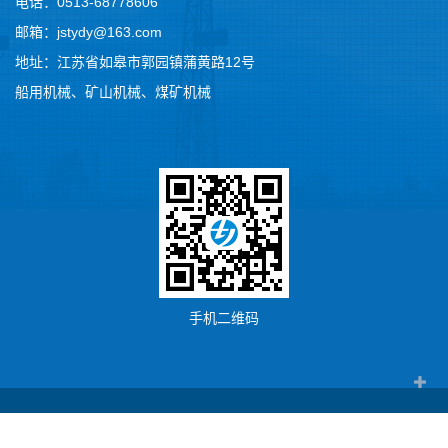
电话：0513-68778606
邮箱：jstydy@163.com
地址：江苏省如皋市郭园镇蒲黄路12号
船用机械
、
矿山机械
、
煤矿机械
手机二维码