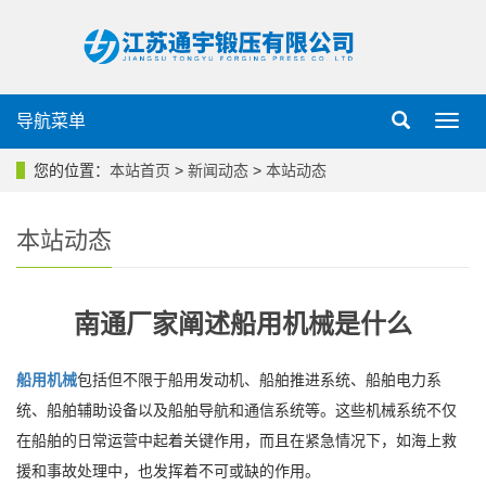
导航菜单
导
航
菜
您的位置：
本站首页
>
新闻动态
>
本站动态
单
本站动态
南通厂家阐述船用机械是什么
船用机械
包括但不限于船用发动机、船舶推进系统、船舶电力系
统、船舶辅助设备以及船舶导航和通信系统等。这些机械系统不仅
在船舶的日常运营中起着关键作用，而且在紧急情况下，如海上救
援和事故处理中，也发挥着不可或缺的作用。