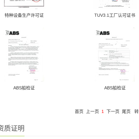
特种设备生产许可证
TUV3.1工厂认可证书
ABS船检证
ABS船检证
首页
上一页
1
下一页
尾页
转
资质证明