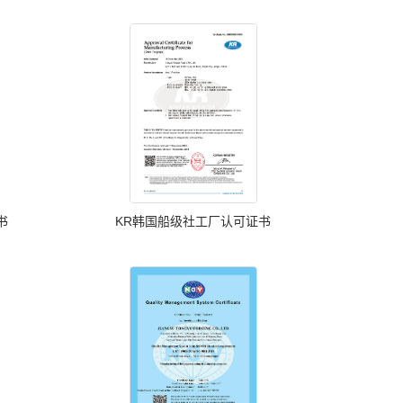
书
KR韩国船级社工厂认可证书