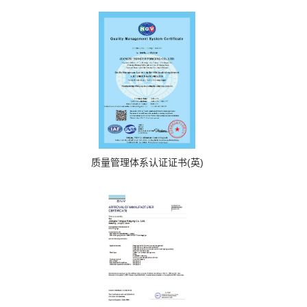
质量管理体系认证证书(英)