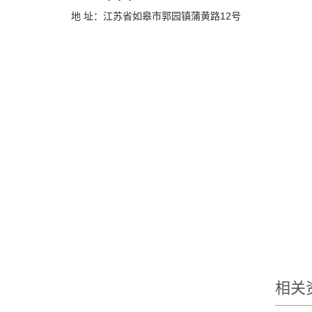
地 址：江苏省如皋市郭园镇蒲黄路12号
相关