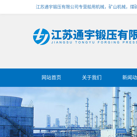
江苏通宇锻压有限公司
专营
船用机械
，
矿山机械
，
煤
网站首页
关于我们
新闻动