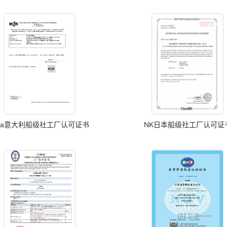
ina意大利船级社工厂认可证书
NK日本船级社工厂认可证