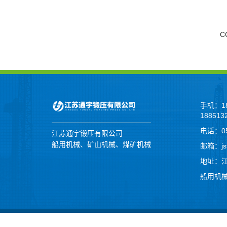
C
手机：18
18851
电话：05
江苏通宇锻压有限公司
船用机械
、
矿山机械
、
煤矿机械
邮箱：jst
地址：江
船用机