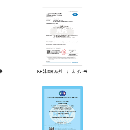
书
KR韩国船级社工厂认可证书