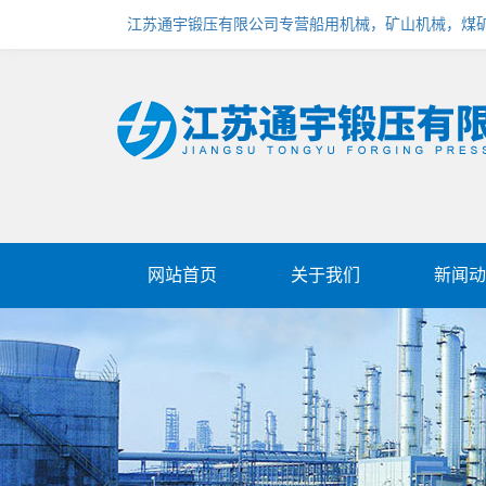
江苏通宇锻压有限公司
专营
船用机械
，
矿山机械
，
煤
网站首页
关于我们
新闻动