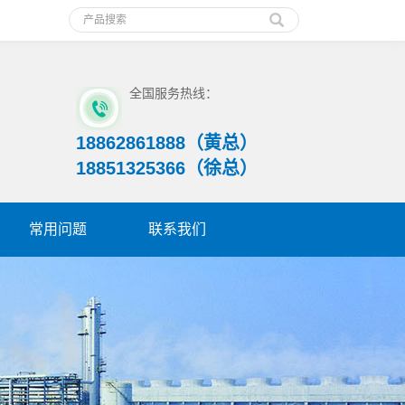
全国服务热线：
18862861888（黄总）
18851325366（徐总）
常用问题
联系我们