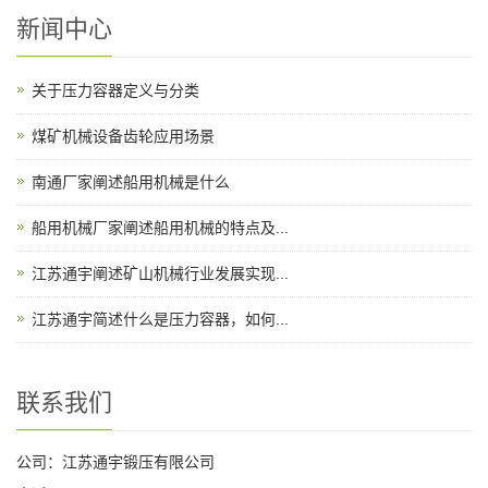
新闻中心
关于压力容器定义与分类
煤矿机械设备齿轮应用场景
南通厂家阐述船用机械是什么
船用机械厂家阐述船用机械的特点及...
江苏通宇阐述矿山机械行业发展实现...
江苏通宇简述什么是压力容器，如何...
联系我们
公司：江苏通宇锻压有限公司