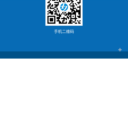
手机二维码