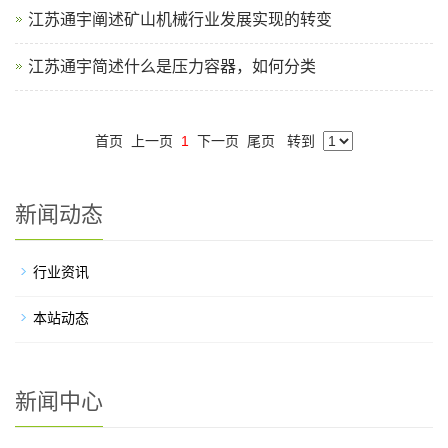
江苏通宇阐述矿山机械行业发展实现的转变
江苏通宇简述什么是压力容器，如何分类
首页
上一页
1
下一页
尾页
转到
新闻动态
行业资讯
本站动态
新闻中心