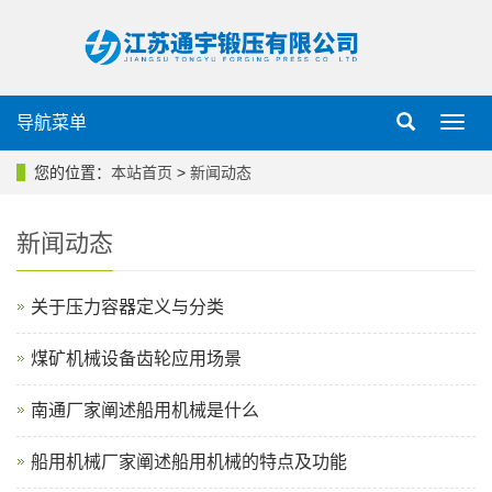
导航菜单
导
航
菜
您的位置：
本站首页
>
新闻动态
单
新闻动态
关于压力容器定义与分类
煤矿机械设备齿轮应用场景
南通厂家阐述船用机械是什么
船用机械厂家阐述船用机械的特点及功能