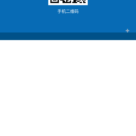
手机二维码