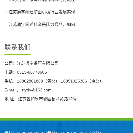
江苏通宇阐述矿山机械行业发展实现...
江苏通宇简述什么是压力容器，如何...
联系我们
公司：江苏通宇锻压有限公司
电话：0513-68778606
手机：18862861888（黄总） 18851325366（徐总）
E-mail：jstydy@163.com
地 址：江苏省如皋市郭园镇蒲黄路12号