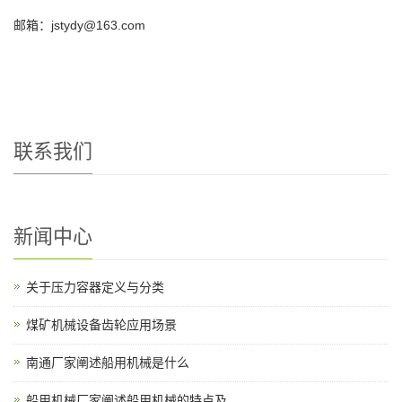
邮箱：jstydy@163.com
联系我们
新闻中心
关于压力容器定义与分类
煤矿机械设备齿轮应用场景
南通厂家阐述船用机械是什么
船用机械厂家阐述船用机械的特点及...