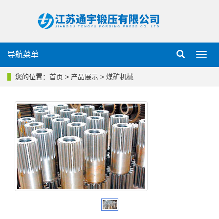
导航菜单
导
航
菜
您的位置：
首页
>
产品展示
>
煤矿机械
单