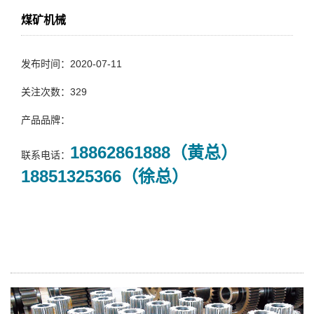
煤矿机械
发布时间：2020-07-11
关注次数：
329
产品品牌：
18862861888（黄总）
联系电话：
18851325366（徐总）