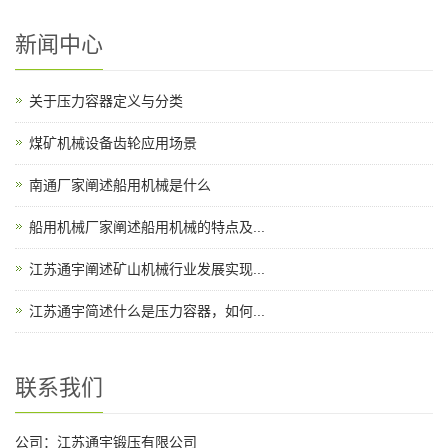
新闻中心
关于压力容器定义与分类
煤矿机械设备齿轮应用场景
南通厂家阐述船用机械是什么
船用机械厂家阐述船用机械的特点及...
江苏通宇阐述矿山机械行业发展实现...
江苏通宇简述什么是压力容器，如何...
联系我们
公司：江苏通宇锻压有限公司