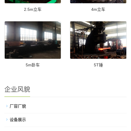
2.5m立车
4m立车
5m卧车
5T锤
企业风貌
厂容厂貌
设备展示