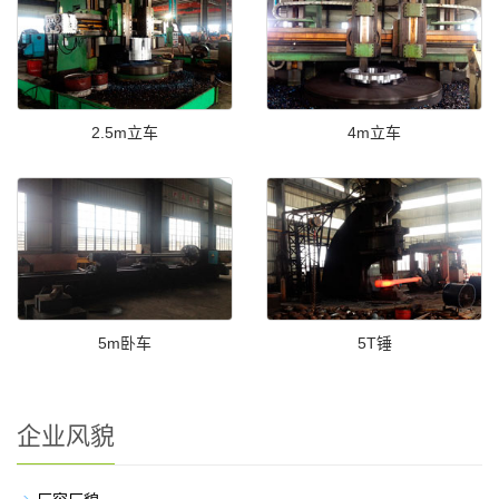
2.5m立车
4m立车
5m卧车
5T锤
企业风貌