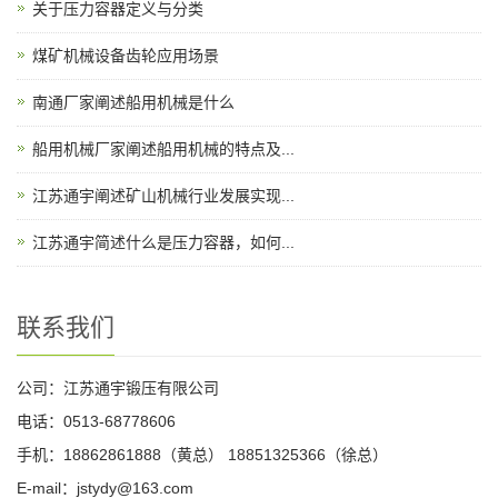
关于压力容器定义与分类
煤矿机械设备齿轮应用场景
南通厂家阐述船用机械是什么
船用机械厂家阐述船用机械的特点及...
江苏通宇阐述矿山机械行业发展实现...
江苏通宇简述什么是压力容器，如何...
联系我们
公司：江苏通宇锻压有限公司
电话：0513-68778606
手机：18862861888（黄总） 18851325366（徐总）
E-mail：jstydy@163.com