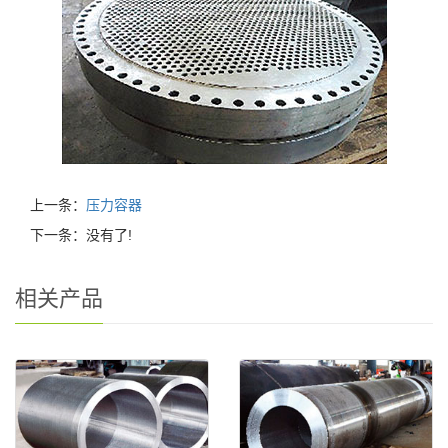
上一条：
压力容器
下一条：没有了!
相关产品