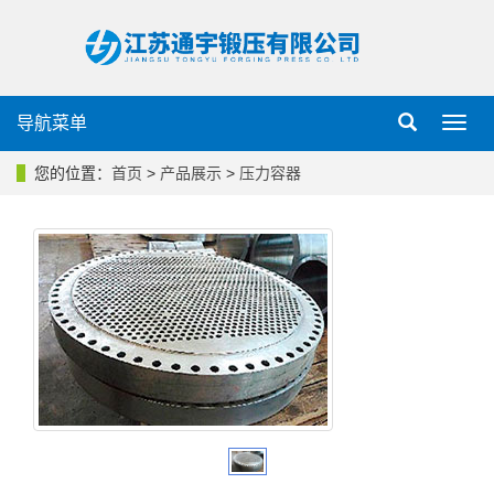
导航菜单
导
航
菜
您的位置：
首页
>
产品展示
>
压力容器
单