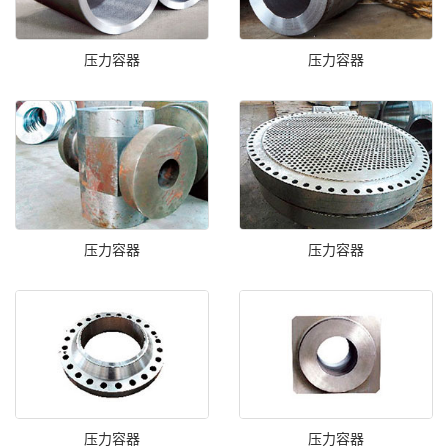
压力容器
压力容器
压力容器
压力容器
压力容器
压力容器