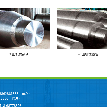
矿山机械系列
矿山机械设备
862861888（黄总）
325366（徐总）
13-68778606