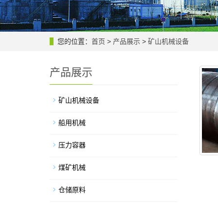
您的位置：
首页
>
产品展示
>
矿山机械设备
产品展示
矿山机械设备
船用机械
压力容器
煤矿机械
仓储原料