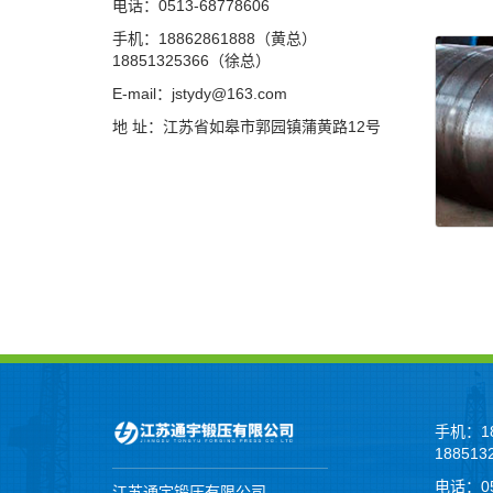
电话：0513-68778606
手机：18862861888（黄总）
18851325366（徐总）
E-mail：jstydy@163.com
地 址：江苏省如皋市郭园镇蒲黄路12号
手机：18
18851
电话：05
江苏通宇锻压有限公司