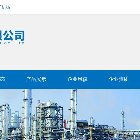
矿机械
态
产品展示
企业风貌
企业资质