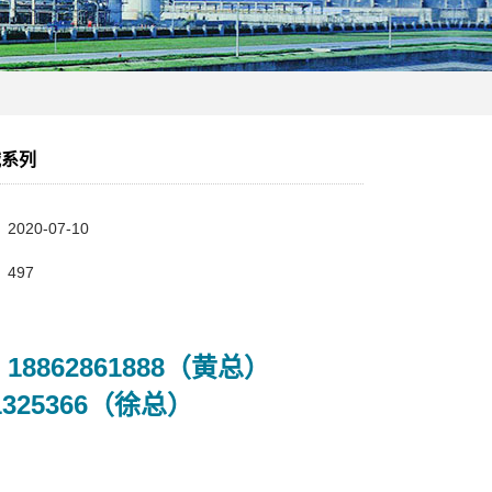
械系列
020-07-10
：
497
：
18862861888（黄总）
：
51325366（徐总）